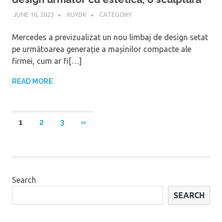
JUNE 16, 2023
XUYDK
CATEGORY
Mercedes a previzualizat un nou limbaj de design setat
pe următoarea generație a mașinilor compacte ale
firmei, cum ar fi[…]
READ MORE
Posts
NEXT
1
2
3
»
POSTS
navigation
Search
SEARCH