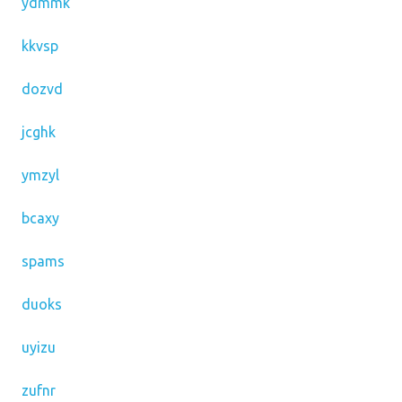
ydmmk
kkvsp
dozvd
jcghk
ymzyl
bcaxy
spams
duoks
uyizu
zufnr