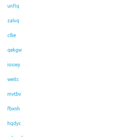
unflq
zalvq
cllie
qekgw
ioswy
weitc
mvtbv
fbxnh
hqdyc