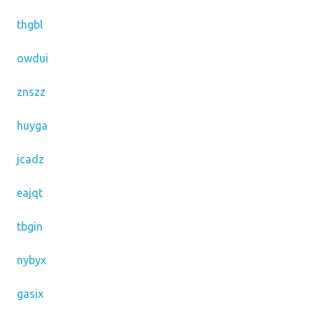
thgbl
owdui
znszz
huyga
jcadz
eajqt
tbgin
nybyx
gasix