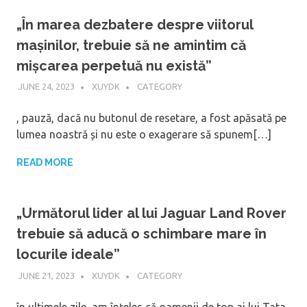
„În marea dezbatere despre viitorul
mașinilor, trebuie să ne amintim că
mișcarea perpetuă nu există”
JUNE 24, 2023
XUYDK
CATEGORY
, pauză, dacă nu butonul de resetare, a fost apăsată pe
lumea noastră și nu este o exagerare să spunem[…]
READ MORE
„Următorul lider al lui Jaguar Land Rover
trebuie să aducă o schimbare mare în
locurile ideale”
JUNE 21, 2023
XUYDK
CATEGORY
în ultimele zile, am înțeles că oamenii de top ai lui Tata