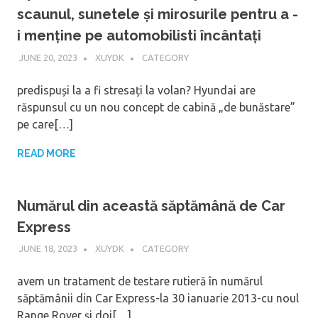
scaunul, sunetele și mirosurile pentru a -
i menține pe automobilisti încântați
JUNE 20, 2023
XUYDK
CATEGORY
predispuși la a fi stresați la volan? Hyundai are
răspunsul cu un nou concept de cabină „de bunăstare”
pe care[…]
READ MORE
Numărul din această săptămână de Car
Express
JUNE 18, 2023
XUYDK
CATEGORY
avem un tratament de testare rutieră în numărul
săptămânii din Car Express-la 30 ianuarie 2013-cu noul
Range Rover și doi[…]