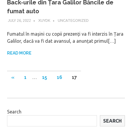
Back-urile din Țara Galilor Băncile de
fumat auto
JULY 26, 2022
XUYDK
UNCATEGORIZED
Fumatul în mașini cu copii prezenți va fi interzis în Țara
Galilor, dacă va fi dat avansul, a anunțat primul[…]
READ MORE
Posts
PREVIOUS
«
1
…
15
16
17
POSTS
navigation
Search
SEARCH