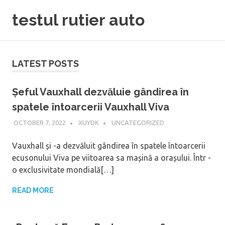
Skip
testul rutier auto
to
content
LATEST POSTS
Șeful Vauxhall dezvăluie gândirea în
spatele întoarcerii Vauxhall Viva
OCTOBER 7, 2022
XUYDK
UNCATEGORIZED
Vauxhall și -a dezvăluit gândirea în spatele întoarcerii
ecusonului Viva pe viitoarea sa mașină a orașului. Într -
o exclusivitate mondială[…]
READ MORE