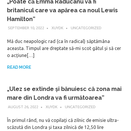
„Poate că Emma Raducanu va fi
britanicul care va apărea ca noul Lewis
Hamilton”
SEPTEMBER 10, 2022
XUYDK
UNCATEGORIZED
Mă duc neapologic rad (ca în radical) săptămâna
aceasta. Timpul are dreptate să-mi scot gâtul și să cer
o acțiune[…]
READ MORE
„Ulez se extinde și bănuiesc că zona mai
mare din Londra va fi următoarea”
AUGUST 26, 2022
XUYDK
UNCATEGORIZED
În primul rând, nu vă copilați că zilnic de emisie ultra-
scăzută din Londra și taxa zilnică de 12,50 lire