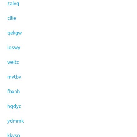
zalvq
cllie
qekgw
ioswy
weitc
mvtbv
fbxnh
hqdyc
ydmmk
kkvsp