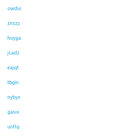
owdui
znszz
huyga
jcadz
eajqt
tbgin
nybyx
gasix
unflq