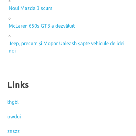
Noul Mazda 3 scurs
McLaren 650s GT3 a dezvăluit
Jeep, precum și Mopar Unleash șapte vehicule de idei
noi
Links
thgbl
owdui
znszz