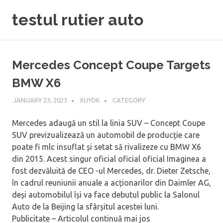
Skip
testul rutier auto
to
content
Mercedes Concept Coupe Targets
BMW X6
JANUARY 23, 2023
XUYDK
CATEGORY
Mercedes adaugă un stil la linia SUV – Concept Coupe
SUV previzualizează un automobil de producție care
poate fi mlc insuflat și setat să rivalizeze cu BMW X6
din 2015. Acest singur oficial oficial oficial Imaginea a
fost dezvăluită de CEO -ul Mercedes, dr. Dieter Zetsche,
în cadrul reuniunii anuale a acționarilor din Daimler AG,
deși automobilul își va face debutul public la Salonul
Auto de la Beijing la sfârșitul acestei luni.
Publicitate – Articolul continuă mai jos