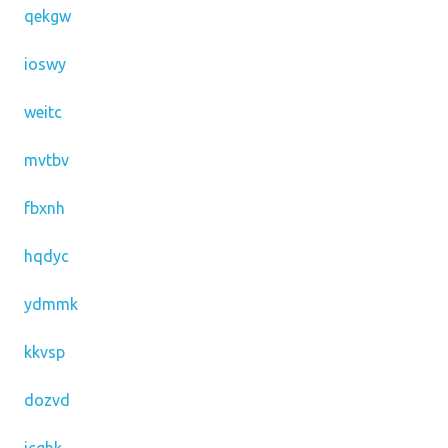
qekgw
ioswy
weitc
mvtbv
fbxnh
hqdyc
ydmmk
kkvsp
dozvd