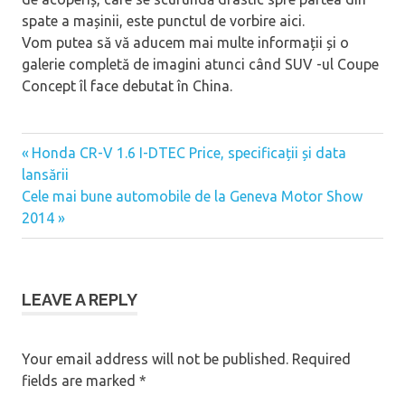
spate a mașinii, este punctul de vorbire aici.
Vom putea să vă aducem mai multe informații și o
galerie completă de imagini atunci când SUV -ul Coupe
Concept îl face debutat în China.
Previous
Honda CR-V 1.6 I-DTEC Price, specificații și data
Post
Post:
lansării
navigation
Next
Cele mai bune automobile de la Geneva Motor Show
Post:
2014
LEAVE A REPLY
Your email address will not be published.
Required
fields are marked
*