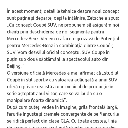
În acest moment, detaliile tehnice despre noul concept
sunt puține și departe, deși la întâlnire, Zetsche a spus:
„Cu concept Coupé SUV, ne propunem să asigurăm noi
clienți prin deschiderea de noi segmente pentru
Mercedes-Benz. Vedem o afacere grozavă de Potențial
pentru Mercedes-Benz în combinația dintre Coupé și
SUV. Vom dezvălui oficial conceptul SUV Coupé în
puțin sub două săptămâni la spectacolul auto din
Beijing. ”
O versiune oficială Mercedes a mai afirmat că „studiul
Coupé în stil sportiv cu valoarea adăugată a unui SUV
oferă o privire realistă a unui vehicul de producție în
serie așteptat anul viitor, care se va lăuda cu o
manipulare foarte dinamică”.
După cum puteți vedea în imagine, grila frontală largă,
farurile înguste și cremele convergente de pe flancurile
se ridică perfect din clasa GLA. Cu toate acestea, linia
de acoperiș, care se scufundă drastic spre partea din