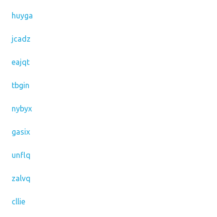
huyga
jcadz
eajqt
tbgin
nybyx
gasix
unflq
zalvq
cllie