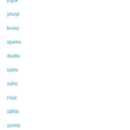
jcghk
ymzyl
bcaxy
spams
duoks
uyizu
zufnr
rciyz
ubfdc
zzrmb